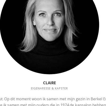
CLAIRE
EIGENARESSE & KAPSTER
t. Op dit moment woon ik samen met mijn gezin in Berkel En
te ik samen met mijn ouders die in 1974 de kapsalon hebbe