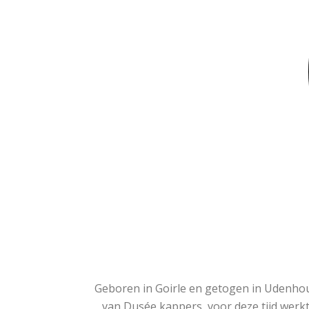
Geboren in Goirle en getogen in Udenhou
van Dusée kappers, voor deze tijd werk